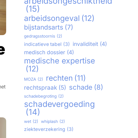
arbeidsongeschiktheid
(15)
arbeidsongeval
(12)
bijstandsarts
(7)
gedragsstoornis
(2)
e
invaliditeit
(4)
indicatieve tabel
(3)
medisch dossier
(4)
medische expertise
(12)
rechten
(11)
MOZA
(2)
schade
(8)
het
rechtspraak
(5)
schadebegroting
(2)
schadevergoeding
(14)
wet
(2)
whiplash
(2)
ziekteverzekering
(3)