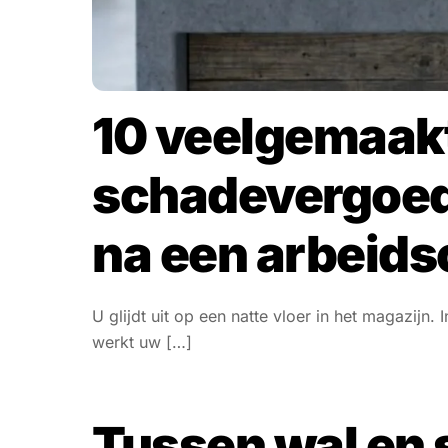
10 veelgemaakt
schadevergoed
na een arbeids
U glijdt uit op een natte vloer in het magazijn. I
werkt uw […]
Tussen wal en 