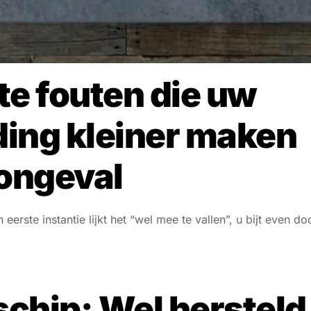
e fouten die uw
ing kleiner maken
ongeval
n eerste instantie lijkt het “wel mee te vallen”, u bijt even do
schip: Wel hersteld