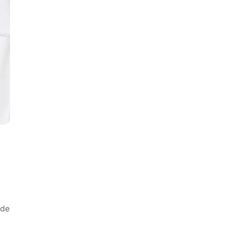
n
 de