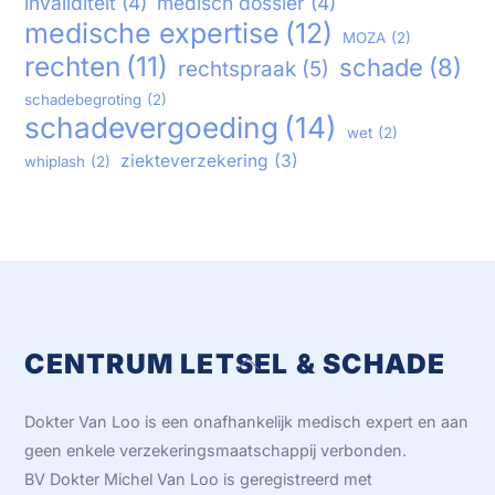
invaliditeit
(4)
medisch dossier
(4)
medische expertise
(12)
MOZA
(2)
rechten
(11)
schade
(8)
rechtspraak
(5)
schadebegroting
(2)
schadevergoeding
(14)
wet
(2)
ziekteverzekering
(3)
whiplash
(2)
CENTRUM LETSEL & SCHADE
Back
To
Top
Dokter Van Loo is een onafhankelijk medisch expert en aan
geen enkele verzekeringsmaatschappij verbonden.
BV Dokter Michel Van Loo is geregistreerd met