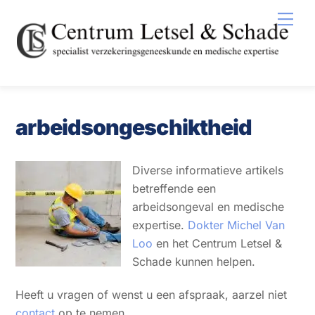
Skip
Men
to
content
arbeidsongeschiktheid
Diverse informatieve artikels
betreffende een
arbeidsongeval en medische
expertise.
Dokter Michel Van
Loo
en het Centrum Letsel &
Schade kunnen helpen.
Heeft u vragen of wenst u een afspraak, aarzel niet
contact
op te nemen.