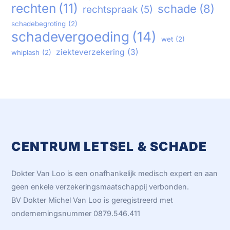
rechten
(11)
schade
(8)
rechtspraak
(5)
schadebegroting
(2)
schadevergoeding
(14)
wet
(2)
ziekteverzekering
(3)
whiplash
(2)
CENTRUM LETSEL & SCHADE
Back
To
Top
Dokter Van Loo is een onafhankelijk medisch expert en aan
geen enkele verzekeringsmaatschappij verbonden.
BV Dokter Michel Van Loo is geregistreerd met
ondernemingsnummer 0879.546.411