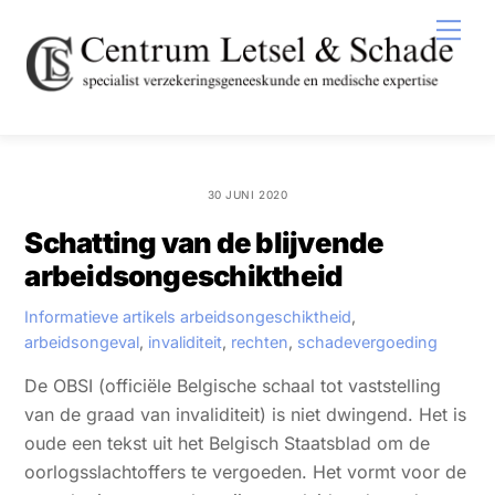
Skip
Men
to
content
30 JUNI 2020
Schatting van de blijvende
arbeidsongeschiktheid
Informatieve artikels
arbeidsongeschiktheid
,
arbeidsongeval
,
invaliditeit
,
rechten
,
schadevergoeding
De OBSI (officiële Belgische schaal tot vaststelling
van de graad van invaliditeit) is niet dwingend. Het is
oude een tekst uit het Belgisch Staatsblad om de
oorlogsslachtoffers te vergoeden. Het vormt voor de