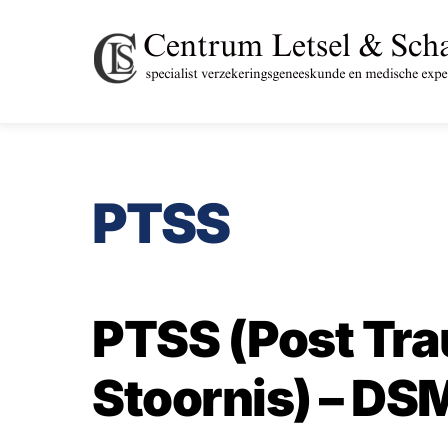
Skip
to
content
PTSS
PTSS (Post Tra
Stoornis) – DSM