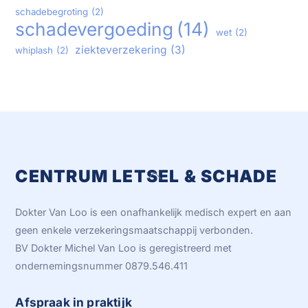
schadebegroting
(2)
schadevergoeding
(14)
wet
(2)
ziekteverzekering
(3)
whiplash
(2)
CENTRUM LETSEL & SCHADE
Back
To
Top
Dokter Van Loo is een onafhankelijk medisch expert en aan
geen enkele verzekeringsmaatschappij verbonden.
BV Dokter Michel Van Loo is geregistreerd met
ondernemingsnummer 0879.546.411
Afspraak in praktijk