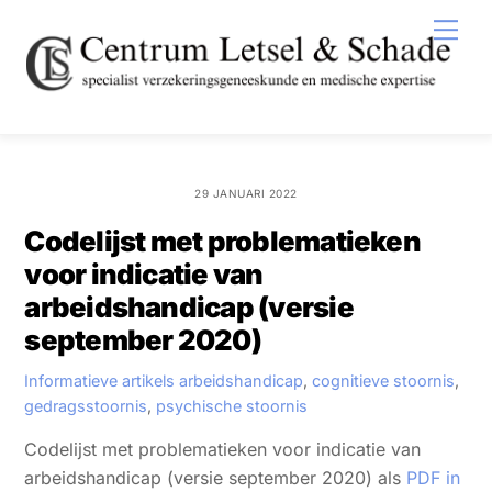
Skip
Men
to
content
29 JANUARI 2022
Codelijst met problematieken
voor indicatie van
arbeidshandicap (versie
september 2020)
Informatieve artikels
arbeidshandicap
,
cognitieve stoornis
,
gedragsstoornis
,
psychische stoornis
Codelijst met problematieken voor indicatie van
arbeidshandicap (versie september 2020) als
PDF in