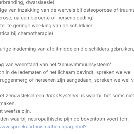
verbranding, dwarslaesie)
ge van inzakking van de wervels bij osteoporose of traum
erose, na een beroerte of hersenbloeding)
te, te geringe wer-king van de schildklier
tica bij chemotherapie)
durige inademing van afbijtmiddelen die schilders gebruiken
ering van weerstand van het ‘zenuwimmuunsysteem’.
 in de ledematen of het lichaam bevindt, spreken we wel
r ruggenmerg of hersenen zijn aangedaan, spreken we wel 
et zenuwstelsel een ‘
totaalsysteem
‘ is waarbij het soms niet
 maken.
t weefselpijn.
elden waarbij neuropathische pijn de boventoon voert (cfr.
/www.spreekuurthuis.nl/themapag.html?