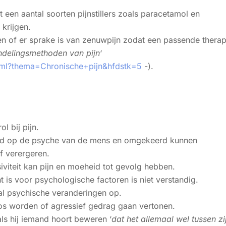
een aantal soorten pijnstillers zoals paracetamol en
 krijgen.
en of er sprake is van zenuwpijn zodat een passende therap
delingsmethoden van pijn
‘
html?thema=Chronische+pijn&hfdstk=5
-).
l bij pijn.
vloed op de psyche van de mens en omgekeerd kunnen
f verergeren.
siviteit kan pijn en moeheid tot gevolg hebben.
 is voor psychologische factoren is niet verstandig.
 al psychische veranderingen op.
oos worden of agressief gedrag gaan vertonen.
ls hij iemand hoort beweren ‘
dat het allemaal wel tussen zi