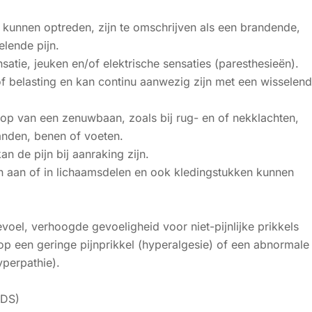
unnen optreden, zijn te omschrijven als een brandende,
elende pijn.
atie, jeuken en/of elektrische sensaties (paresthesieën).
of belasting en kan continu aanwezig zijn met een wisselen
op van een zenuwbaan, zoals bij rug- en of nekklachten,
 handen, benen of voeten.
 de pijn bij aanraking zijn.
n aan of in lichaamsdelen en ook kledingstukken kunnen
oel, verhoogde gevoeligheid voor niet-pijnlijke prikkels
op een geringe pijnprikkel (hyperalgesie) of een abnormale
yperpathie).
IDS)