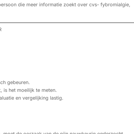
ersoon die meer informatie zoekt over cvs- fybromialgie,
R
sch gebeuren.
, is het moeilijk te meten.
luatie en vergelijking lastig.
, moet de oorzaak van de pijn nauwkeurig onderzocht