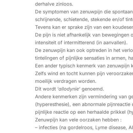
derhalve zinloos.
De symptomen van zenuwpijn die spontaan k
schrijnende, schietende, stekende en/of tint
Tevens kan er sprake zijn van een koudesens
De pijn is niet afhankelijk van bewegingen 
intensiteit of intermitterend (in aanvallen).
De zenuwpijn kan ook optreden in het verlo
tintelingen of pijnlijke sensaties in armen,
Een ander typisch kenmerk van zenuwpijn kan
Zelfs wind en tocht kunnen pijn veroorzake
moeilijk verdragen worden.
Dit wordt ‘
allodynie
‘ genoemd.
Andere kenmerken zijn vermindering van gev
(hyperesthesie), een abnormale pijnreactie 
pijnlijke reactie op een herhaalde prikkel (h
Zenuwpijn kan vele oorzaken hebben :
– infecties (na gordelroos, Lyme disease, A