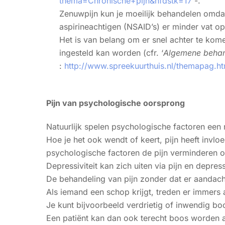
thema=Chronische+pijn&hfdstk=17
-.
Zenuwpijn kun je moeilijk behandelen omdat 
aspirineachtigen (NSAID’s) er minder vat op
Het is van belang om er snel achter te kom
ingesteld kan worden (cfr. ‘
Algemene behan
:
http://www.spreekuurthuis.nl/themapag.
Pijn van psychologische oorsprong
Natuurlijk spelen psychologische factoren een ro
Hoe je het ook wendt of keert, pijn heeft in
psychologische factoren de pijn verminderen o
Depressiviteit kan zich uiten via pijn en depres
De behandeling van pijn zonder dat er aandacht
Als iemand een schop krijgt, treden er immers
Je kunt bijvoorbeeld verdrietig of inwendig b
Een patiënt kan dan ook terecht boos worden a