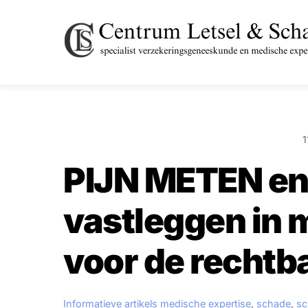
Skip
to
content
1
PIJN METEN en
vastleggen in 
voor de rechtb
Informatieve artikels
medische expertise
,
schade
,
sc