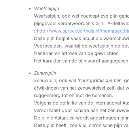
Weefselpijn
Weefselpijn, ook wel nociceptieve pijn geno
pijngevoel verantwoordelijk zijn : A-deltavez
:
http://www.spreekuurthuis.nl/themapag.
Deze pijn begint vaak acuut als waarschuwi
Voorbeelden, waarbij de weefselpijn de boven
fracturen en artrose van de gewrichten.
Het karakter van de pijn wordt aangegeven 
Zenuwpijn
Zenuwpijn, ook wel ‘
neuropathische pijn
‘ g
afwijkingen van het zenuwstelsel zelf, da
ruggenmerg tot en met de hersenen.
Volgens de definitie van de International Ass
veroorzaakt door schade aan het zenuwweef
De pijn ontstaat en wordt onderhouden binne
Deze pijn heeft, zoals bij chronische pijn 