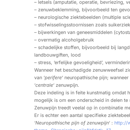
– letsels (amputatie, operatie, bevriezing, 
– zenuwbeklemming, bijvoorbeeld ten gevol
– neurologische ziektebeelden (multiple scl
– stofwisselingsstoornissen zoals suikerziek
– bijwerkingen van geneesmiddelen (cytosta
– overmatig alcoholgebruik
– schadelijke stoffen, bijvoorbeeld bij lang
landbouwgiften, lood
– stress, ‘erfelijke gevoeligheid’, vermind
Wanneer het beschadigde zenuwweefsel zich
van ‘
perifere
‘ neuropathische pijn; wannee
‘
centrale
‘ zenuwpijn.
Deze indeling is in feite kunstmatig omdat h
mogelijk is om een onderscheid in delen te
Zenuwpijn treedt veelal op in combinatie me
Er is echter een aantal specifieke ziektebe
‘
Neuropathische pijn of zenuwpijn
‘ :
http:/