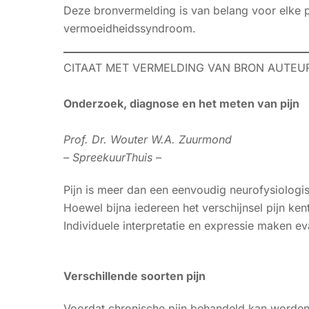
Deze bronvermelding is van belang voor elke p
vermoeidheidssyndroom.
CITAAT MET VERMELDING VAN BRON AUTEU
Onderzoek, diagnose en het meten van pijn
Prof. Dr. Wouter W.A. Zuurmond
– SpreekuurThuis –
Pijn is meer dan een eenvoudig neurofysiologi
Hoewel bijna iedereen het verschijnsel pijn kent
Individuele interpretatie en expressie maken eva
Verschillende soorten pijn
Voordat chronische pijn behandeld kan worden