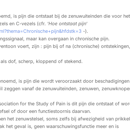
emd, is pijn die ontstaat bij de zenuwuiteinden die voor het
els en C-vezels (cfr. ‘
Hoe ontstaat pijn
‘
html?thema=Chronische+pijn&hfdstk=3
-).
ngssignaal, maar kan overgaan in chronische pijn.
toon voert, zijn : pijn bij of na (chronische) ontstekingen
als dof, scherp, kloppend of stekend.
enoemd, is pijn die wordt veroorzaakt door beschadigingen
t wil zeggen vanaf de zenuwuiteinden, zenuwen, zenuwknope
ociation for the Study of Pain is dit pijn die ontstaat of wor
sel of door een functiestoornis daarvan.
n het zenuwstelsel, soms zelfs bij afwezigheid van prikkel
vaak het geval is, geen waarschuwingsfunctie meer en is